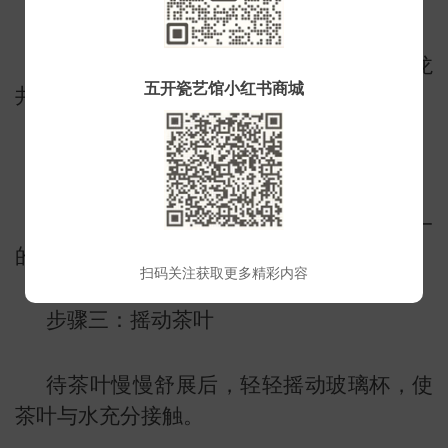
同样准备一只200ml的玻璃杯和适量的龙
五开瓷艺馆小红书商城
井茶叶(约5-7克)。
步骤二：温杯与投茶
先用开水温杯后，在杯中倒入约三分之一
的85℃左右沸水，再投入茶叶。
扫码关注获取更多精彩内容
步骤三：摇动茶叶
待茶叶慢慢舒展后，轻轻摇动玻璃杯，使
茶叶与水充分接触。