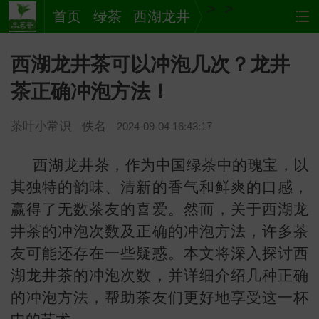
>
>
首页
绿茶
西湖龙井
西湖龙井茶可以冲泡几次？龙井
茶正确冲泡方法！
茶叶小常识
佚名
2024-09-04 16:43:17
西湖龙井茶，作为中国绿茶中的瑰宝，以
其独特的韵味、清新的香气和鲜爽的口感，
茶
网站
赢得了无数茶友的喜爱。然而，关于西湖龙
井茶的冲泡次数及正确的冲泡方法，许多茶
友可能还存在一些疑惑。本文将深入探讨西
湖龙井茶的冲泡次数，并详细介绍几种正确
的冲泡方法，帮助茶友们更好地享受这一杯