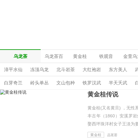
乌龙茶
乌龙茶百
黄金桂
铁观音
金萱乌
科
漳平水仙
冻顶乌龙
北斗岩茶
大红袍岩
东方美人
茶
茶
白芽奇兰
岭头单丛
文山包种
铁罗汉武
半天夭武
黄金桂传说
夷岩茶
夷岩茶
黄金桂(又名黄旦) ，无
丰古年（1860）安溪罗
娶西坪珠洋村女子王淡为妻
黄金桂
品茗荟