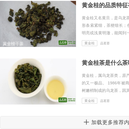
黄金桂的品质特征
黄金桂又名黄旦，是乌龙
形条索紧细，茶梗细长；
明亮或浅黄明澈，能闻到一
天香”的美誉； 叶底较薄
黄金桂
品茗荟
耐泡。黄金桂产于福建省泉.
黄金桂茶是什么茶
黄金桂，属乌龙茶类，原
的又一极品。 1986年
树嫩梢制成的乌龙茶，因
旦）。 在现有乌龙茶品
黄金桂
品茗荟
以在产区有“清明茶”“...
加载更多推荐