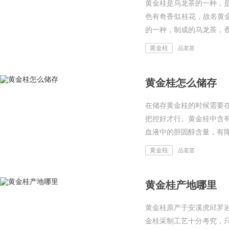
黄金桂是乌龙茶的一种，
色有奇香似桂花，故名黄金
的一种，制成的乌龙茶，香
黄金桂
品茗荟
黄金桂怎么储存
在储存黄金桂的时候需要
把控好才行。黄金桂中含
血液中的胆固醇含量，有降
黄金桂
品茗荟
黄金桂产地哪里
黄金桂原产于安溪虎邱罗
金桂采制工艺十分考究，