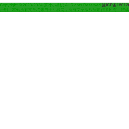
Copyright © 2023-2024 茶叶小常识 All Rights Reserved
豫ICP备18012
声明：本站所有文章均来自于互联网，所有文章版权归原作者所有，转载