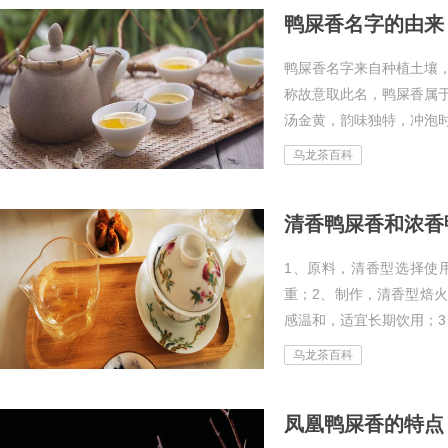
鸭屎香名字的由来
鸭屎香名字来自种植土壤
称故意取此名，鸭屎香属
汤金黄，韵味独特，冲泡时白
乌龙茶百科
清香鸭屎香和浓香
1、原料，清香型选择使
重；2、制作，清香型焙
感温和，适宜长期饮用；3、
乌龙茶百科
凤凰鸭屎香的特点