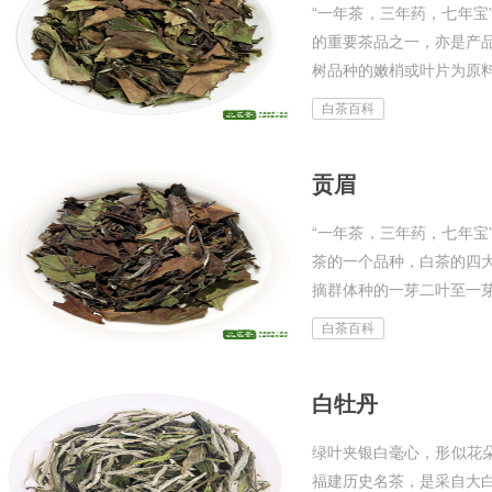
“一年茶，三年药，七年宝
的重要茶品之一，亦是产
树品种的嫩梢或叶片为原
产品。寿眉的鲜叶原料较
白茶百科
在...
贡眉
“一年茶，三年药，七年宝
茶的一个品种，白茶的四
摘群体种的一芽二叶至一
毫心显而多，色泽翠绿，
白茶百科
迎...
白牡丹
绿叶夹银白毫心，形似花朵
福建历史名茶，是采自大