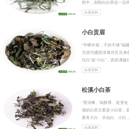
程中，创制出白茶这一品
仙白生产的白牡丹独具风
白茶百科
的日...
小白贡眉
“半晒半晾，不炒不揉”福
为清代建阳漳墩肖氏兄弟
坑白”或“小白”，因其满
一芽二三叶，以“半晒半晾
白茶百科
松溪小白茶
“香清爽、味醇厚、觉变化
溪的白茶主要是小白茶，
要有大白、水仙白、小白
是形似雀舌，毫密而细，
白茶百科