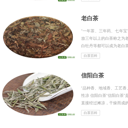
韵...
老白茶
“一年茶、三年药、七年宝
放三年以上的白茶称之为
白牡丹等都可以成为老白
多酚类物质不断的氧化，
白茶百科
此...
信阳白茶
“品种香、地域香、工艺香
性凉 信阳白茶“信阳白茶
直接经过摊凉，干燥而成
受，由于大众消费者对白茶
白茶百科