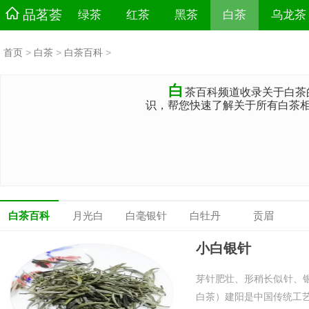
品茗荟
绿茶
红茶
黑茶
白茶
乌龙茶
首页
>
白茶
>
白茶百科
>
白
茶百科频道收录关于白茶
识，帮您快速了解关于所有白茶
白茶百科
月光白
白毫银针
白牡丹
贡眉
小白银针
芽针肥壮、形稍长似针、银
白茶）建阳是中国传统工