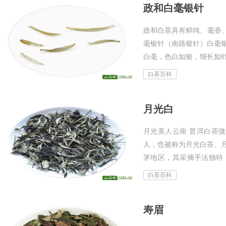
政和白毫银针
政和白茶具有鲜纯、毫香、
毫银针（南路银针）白毫
白毫，色白如银，细长如
针称“北路银针”。政和所
白茶百科
形...
月光白
月光美人云南 普洱白茶微
人，也被称为月光白茶、
茅地区，其采摘手法独特
成。外形汤色叶底特级：
白茶百科
片黑（隐...
寿眉