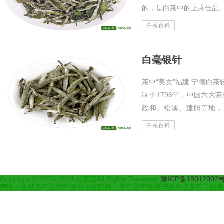
的，是白茶中的上乘佳品
着嫩芽，宛如蓓蕾初放，
白茶百科
叶背...
白毫银针
茶中“美女”福建 宁德白
制于1796年，中国六大
政和、松溪、建阳等地，
王”之美称。其外观特征
白茶百科
部...
Copyright © 2023-2024 品茗荟All Rights Reserved
豫ICP备18012002
声明：本站所有文章均来自于互联网，所有文章版权归原作者所有，转载