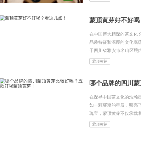
蒙顶黄芽好不好喝
在中国博大精深的茶文化
品质特征和深厚的文化底
于四川省雅安市名山区境内
量充沛，土壤肥沃，得天
蒙顶黄芽
面，就让我们一同走进蒙
...
在探寻中国茶文化的浩瀚
如一颗璀璨的星辰，照亮
瑰宝，蒙顶黄芽不仅承载
品牌。今天，就让我们一
蒙顶黄芽
情。...