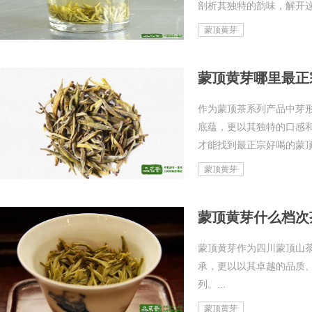
剖析其独特的韵味，解开这一
蒙顶黄芽
蒙顶黄芽哪里最正
作为蒙顶茶系列产品中芽
底蕴，更以其独特的口感
才能找到最正宗好喝的蒙顶黄
蒙顶黄芽
蒙顶黄芽什么档次
蒙顶黄芽作为四川蒙顶山
承，更以以其卓越的品质
列。...
蒙顶黄芽