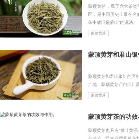
蒙顶黄芽，属于六大茶类
区，是中国历史上最有名
茶中故旧是蒙山”的说法。
.
蒙顶黄芽
蒙顶黄芽茶叶有以下特征
（1）从茶叶的外形上来
蒙顶黄芽和君山银
嫩，芽毫显露，扁平挺直
（...
蒙顶黄芽和君山银针的区
产地：蒙顶黄芽产自四川
外形：蒙顶黄芽茶扁直，
蒙顶黄芽
滋味：蒙顶黄芽甜香浓郁
汤色：蒙顶黄芽汤色黄亮
蒙顶黄芽茶的功效
叶底：蒙顶黄芽叶底匀齐、鲜
蒙顶黄芽也具有“黄叶黄汤
分时节，通常选圆肥单芽和