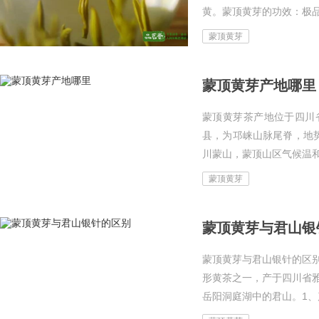
黄。蒙顶黄芽的功效：极品
蒙顶黄芽
蒙顶黄芽产地哪里
蒙顶黄芽茶产地位于四川
县，为邛崃山脉尾脊，地
川蒙山，蒙顶山区气候温和，
蒙顶黄芽
蒙顶黄芽与君山银
蒙顶黄芽与君山银针的区
形黄茶之一，产于四川省
岳阳洞庭湖中的君山。1、产