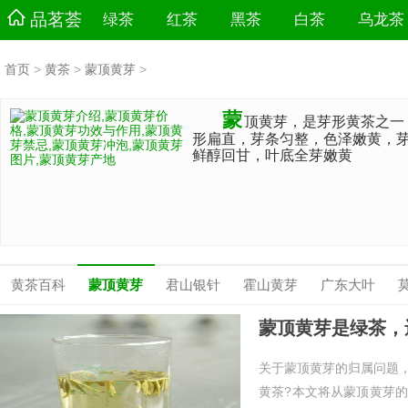
品茗荟
绿茶
红茶
黑茶
白茶
乌龙茶
首页
>
黄茶
>
蒙顶黄芽
>
蒙
顶黄芽，是芽形黄茶之一
形扁直，芽条匀整，色泽嫩黄，
鲜醇回甘，叶底全芽嫩黄
黄茶百科
蒙顶黄芽
君山银针
霍山黄芽
广东大叶
青
蒙顶黄芽是绿茶，
关于蒙顶黄芽的归属问题
黄茶?本文将从蒙顶黄芽