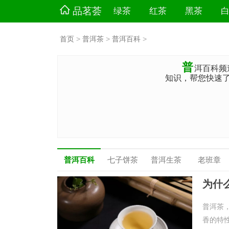
品茗荟
绿茶
红茶
黑茶
首页
>
普洱茶
>
普洱百科
>
普
洱百科频
知识，帮您快速
普洱百科
七子饼茶
普洱生茶
老班章
为什
普洱茶
香的特