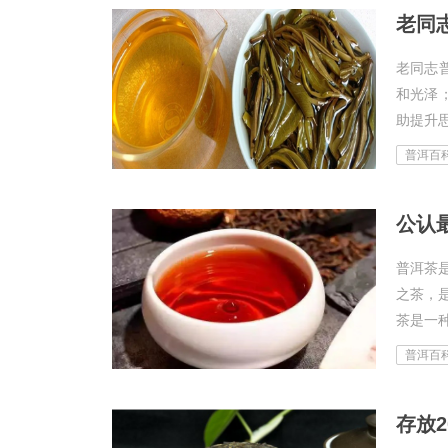
老同
老同志
和光泽
助提升思
普洱百
普洱茶
之茶，
茶是一种
普洱百
存放