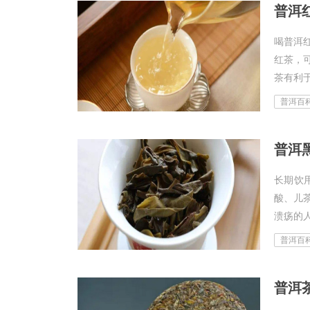
普洱
喝普洱
红茶，
茶有利于
普洱百
普洱
长期饮
酸、儿
溃疡的人
普洱百
普洱