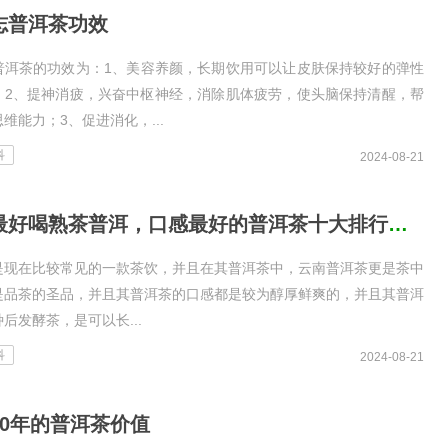
志普洱茶功效
普洱茶的功效为：1、美容养颜，长期饮用可以让皮肤保持较好的弹性
；2、提神消疲，兴奋中枢神经，消除肌体疲劳，使头脑保持清醒，帮
维能力；3、促进消化，...
科
2024-08-21
公认最好喝熟茶普洱，口感最好的普洱茶十大排行榜_公认最好喝熟茶普洱，口感最
是现在比较常见的一款茶饮，并且在其普洱茶中，云南普洱茶更是茶中
是品茶的圣品，并且其普洱茶的口感都是较为醇厚鲜爽的，并且其普洱
后发酵茶，是可以长...
科
2024-08-21
20年的普洱茶价值