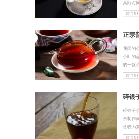
其随时
呢?这其
普洱百
正宗
我国的
茶叶的
的一款茶
普洱百
碎银子
合制作
艺较为复
普洱百