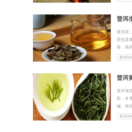
普洱
普洱茶
茶也是
香，茶的
普洱百
普洱
普洱黄
部，冬
碱、维生
普洱百