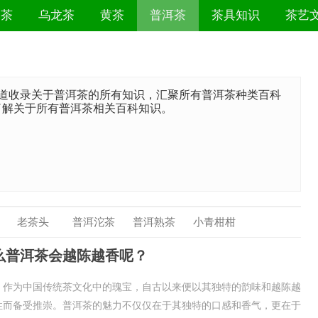
白茶
乌龙茶
黄茶
普洱茶
茶具知识
茶艺
道收录关于普洱茶的所有知识，汇聚所有普洱茶种类百科
了解关于所有普洱茶相关百科知识。
老茶头
普洱沱茶
普洱熟茶
小青柑柑
普茶
么普洱茶会越陈越香呢？
，作为中国传统茶文化中的瑰宝，自古以来便以其独特的韵味和越陈越
性而备受推崇。普洱茶的魅力不仅仅在于其独特的口感和香气，更在于