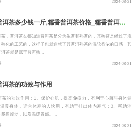
科
2024-08-21
糯香普洱茶多少钱一斤,糯香普洱茶价格_糯香普洱茶多少钱一斤,糯香普
洱茶，普洱茶友都知道普洱茶是分为生普和熟普的，其熟普是经过了堆
、熟化的工艺的，这样子也就造就了其普洱熟茶的温软香浓的口感，其
洱茶就是属于普洱熟...
科
2024-08-21
普洱茶的功效与作用
洱茶的功效作用：1、保护心肌，提高免疫力，有利于心脏与身体健
、温暖身体，适合体寒的人饮用，有助于排出体内寒气；3、帮助消
肠胃蠕动，以及温暖胃部。...
科
2024-08-21