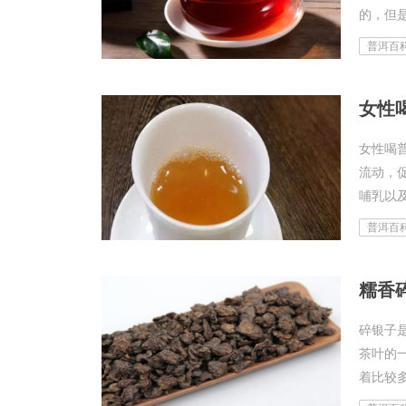
的，但是
普洱百
女性
女性喝
流动，
哺乳以及
普洱百
糯香
碎银子
茶叶的
着比较多