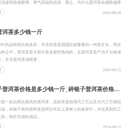
间流逝而愈发醇厚、香气四溢的品质。那么，为什么普洱茶会越陈越香
中蕴含了哪些科学原理和深厚的文化底蕴呢?...
科
2024-08-26
普洱茶多少钱一斤
茶叶的品种是比较多的，并且饮茶是我国比较重要的一种茶文化，而在
品种之中，普洱茶是大部分茶友都所熟知的，且普洱茶是产自于云南省
，并且普洱茶汤橙黄...
科
2024-08-21
碎银子普洱茶价格是多少钱一斤_碎银子普洱茶价格是多少钱一
茶是一款品质比较高的普洱茶，这款茶是由现代工艺以及古代工艺相结
而成，碎银子茶的原料是选用百年以上茶树上的春芽叶，并且其制作工
杂，制作完成的成品...
科
2024-08-21