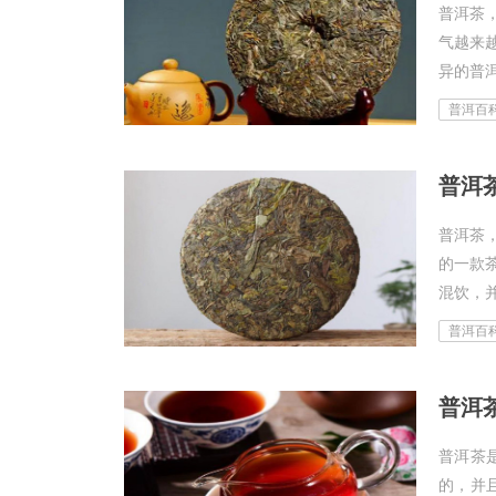
普洱茶
气越来
异的普洱
普洱百
普洱
普洱茶
的一款
混饮，并
普洱百
普洱茶
的，并