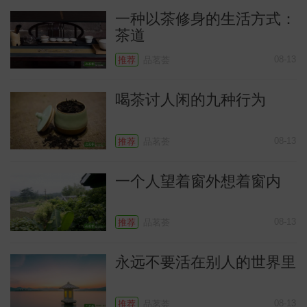
一种以茶修身的生活方式：
茶道
08-13
推荐
品茗荟
喝茶讨人闲的九种行为
08-13
推荐
品茗荟
一个人望着窗外想着窗内
识
08-13
推荐
品茗荟
永远不要活在别人的世界里
08-13
推荐
品茗荟