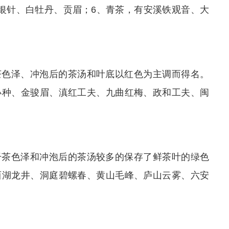
银针、白牡丹、贡眉；6、青茶，有安溪铁观音、大
茶色泽、冲泡后的茶汤和叶底以红色为主调而得名。
小种、金骏眉、滇红工夫、九曲红梅、政和工夫、闽
干茶色泽和冲泡后的茶汤较多的保存了鲜茶叶的绿色
西湖龙井、洞庭碧螺春、黄山毛峰、庐山云雾、六安