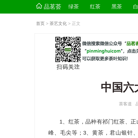
品茗荟
绿茶
红茶
黑茶
首页
>
茶艺文化
> 正文
中国六
茶客道
1、红茶，品种有祁门红茶、正
峰、毛尖等；3、黄茶，君山银针