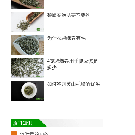
碧螺春泡法要不要洗
为什么碧螺春有毛
4克碧螺春用手抓应该是
多少
如何鉴别黄山毛峰的优劣
热门知识
竹叶青的功效