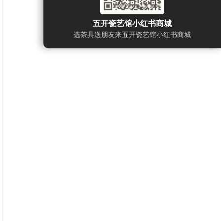
五开瓷艺馆小红书商城
选茶具送朋友来五开瓷艺馆小红书商城