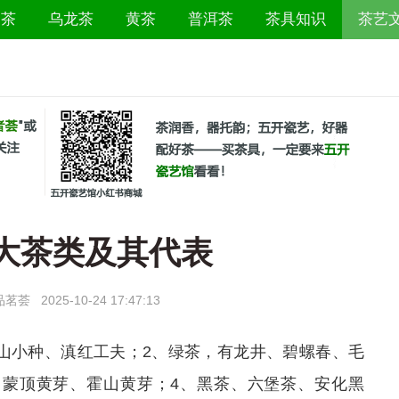
白茶
乌龙茶
黄茶
普洱茶
茶具知识
茶艺
大茶类及其代表
品茗荟
2025-10-24 17:47:13
山小种、滇红工夫；2、绿茶，有龙井、碧螺春、毛
、蒙顶黄芽、霍山黄芽；4、黑茶、六堡茶、安化黑