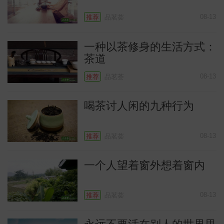
08-13
推荐
品茗荟
一种以茶修身的生活方式：
茶道
08-13
推荐
品茗荟
喝茶讨人闲的九种行为
识
08-13
推荐
品茗荟
一个人望着窗外想着窗内
08-13
推荐
品茗荟