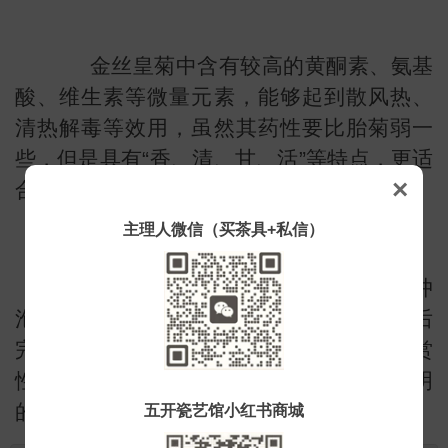
金丝皇菊中含有较高的黄酮素、氨基
酸、维生素等微量元素，能够起到散风热、
清热解毒等效用，虽然其药性要比胎菊弱一
些，但是具有“香、清、甘、活”等特点，更适
×
合饮用和食用。
主理人微信（买茶具+私信）
另外，金丝皇菊体积较大，用开水冲
泡后会在水中像滚绣球似的翻滚，直到最后
完全盛开，显得格外好看，具有极高的观赏
性。所以在冲泡金丝皇菊时，建议使用透明
的玻璃茶具，能够达到直观的观赏效果。
五开瓷艺馆小红书商城