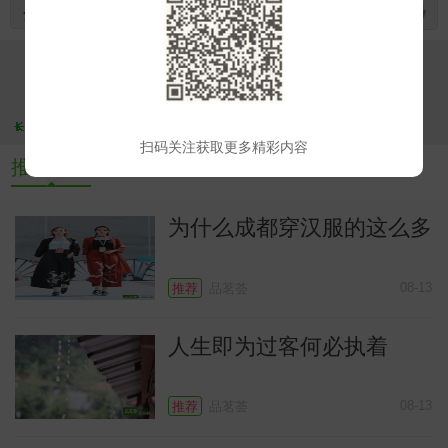
分享到
小
扫码关注获取更多精彩内容
推荐文章
为什么成都穿汉服的这么多
08-13
推荐
品茗荟
人生即为过客何必执着
08-13
推荐
品茗荟