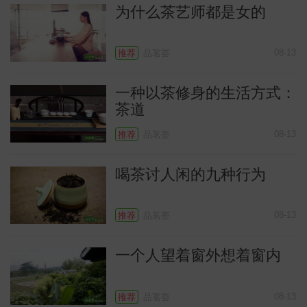
为什么茶艺师都是女的
08-13
推荐
品茗荟
一种以茶修身的生活方式：
茶道
常
08-13
推荐
品茗荟
喝茶讨人闲的九种行为
08-13
推荐
品茗荟
一个人望着窗外想着窗内
08-13
推荐
品茗荟