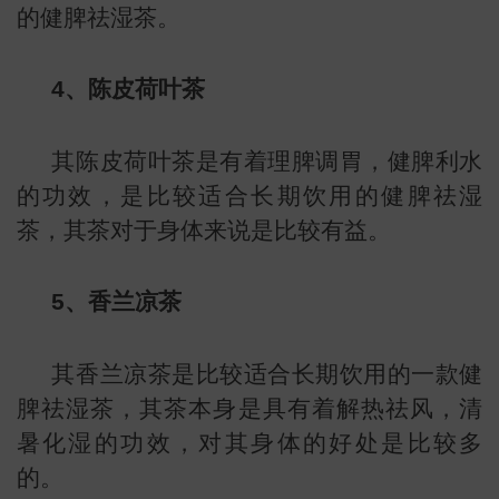
的健脾祛湿茶。
小
4、陈皮荷叶茶
其陈皮荷叶茶是有着理脾调胃，健脾利水
的功效，是比较适合长期饮用的健脾祛湿
茶，其茶对于身体来说是比较有益。
5、香兰凉茶
其香兰凉茶是比较适合长期饮用的一款健
脾祛湿茶，其茶本身是具有着解热祛风，清
暑化湿的功效，对其身体的好处是比较多
的。