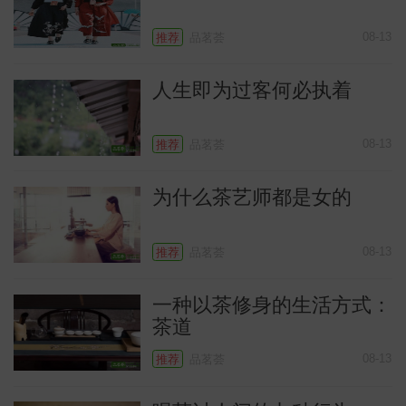
08-13
推荐
品茗荟
人生即为过客何必执着
08-13
推荐
品茗荟
为什么茶艺师都是女的
08-13
推荐
品茗荟
一种以茶修身的生活方式：
茶道
08-13
推荐
品茗荟