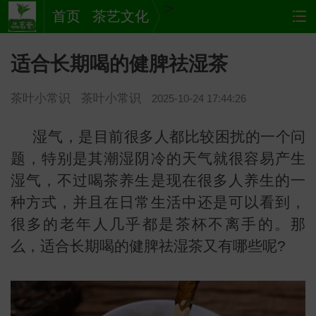
>
首页
茶艺文化
适合长期喝的健脾祛湿茶
茶叶小常识
茶叶小常识
2025-10-24 17:44:26
湿气，是目前很多人都比较困扰的一个问
题，特别是其潮湿阴冷的天气就很容易产生
湿气，不过喝茶养生是现在很多人养生的一
茶
网站
种方式，并且在日常生活中还是可以看到，
很多的老年人几乎都是茶杯不离手的。那
么，适合长期喝的健脾祛湿茶又有哪些呢?