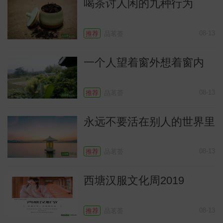
喝茶讨人闲的九种行为
08-13
推荐
品茗荟
一个人望着窗外想着窗内
08-13
推荐
品茗荟
永远不要活在别人的世界里
08-13
推荐
品茗荟
西塘汉服文化周2019
08-13
推荐
品茗荟