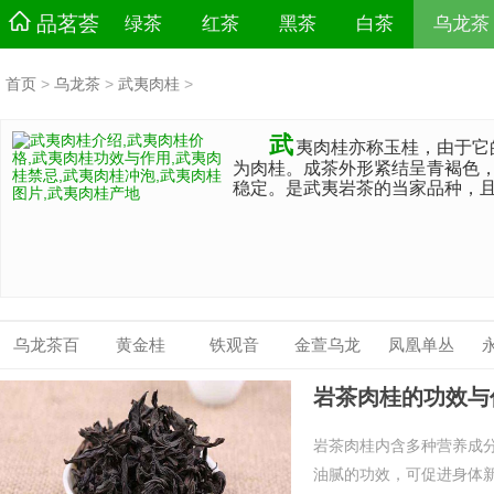
品茗荟
绿茶
红茶
黑茶
白茶
乌龙茶
首页
>
乌龙茶
>
武夷肉桂
>
武
夷肉桂亦称玉桂，由于它
为肉桂。成茶外形紧结呈青褐色
稳定。是武夷岩茶的当家品种，
乌龙茶百
黄金桂
铁观音
金萱乌龙
凤凰单丛
科
岩茶肉桂的功效与
岩茶肉桂内含多种营养成
油腻的功效，可促进身体