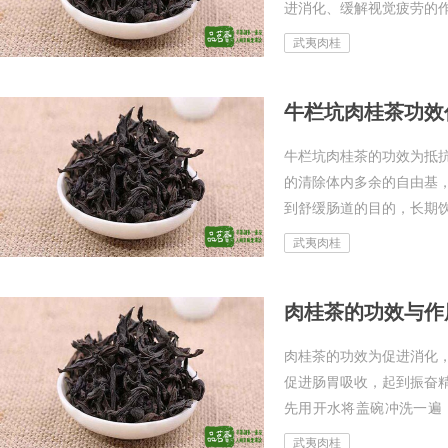
进消化、缓解视觉疲劳的
敏感人群禁忌饮用。...
武夷肉桂
牛栏坑肉桂茶功效
牛栏坑肉桂茶的功效为抵
的清除体内多余的自由基
到舒缓肠道的目的，长期饮
武夷肉桂
肉桂茶的功效与作
肉桂茶的功效为促进消化
促进肠胃吸收，起到振奋
先用开水将盖碗冲洗一遍
水，闷泡7s左右即可出汤饮用
武夷肉桂