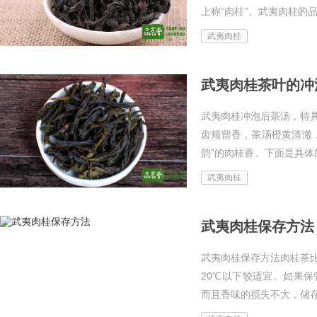
上称“肉桂”。武夷肉桂的
油润有光。冲泡后汤色橙
武夷肉桂
香…...
武夷肉桂茶叶的冲
武夷肉桂冲泡后茶汤，特
齿颊留香，茶汤橙黄清澈
韵”的肉桂香。下面是具体
个，武夷肉桂3～5克（投茶量
武夷肉桂
武夷肉桂保存方法
武夷肉桂保存方法肉桂茶
20℃以下较适宜。如果
而且香味的损失不大，储存