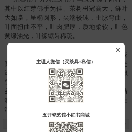
其中以红芽佛手为佳。茶树树冠高大，鲜叶
大如掌，呈椭圆形，尖端较钝，主脉弯曲，
叶面扭曲不平，叶肉肥厚，质地柔软，叶色
黄绿油光，叶缘锯齿稀疏。
×
永春佛手茶外形条索肥壮、卷曲较重实或
主理人微信（买茶具+私信）
圆结重实，色泽乌润砂绿或乌绿润，稍带光
泽，内质香气浓郁或馥郁幽长，优质品有似
雪梨香，上品具有香椽香，滋味醇厚回甘，
品种特征显;耐冲泡，汤色橙黄、明亮、清
澈，叶底肥厚、软亮、红边显。饮之入口生
津，落喉甘润。
五开瓷艺馆小红书商城
分享到