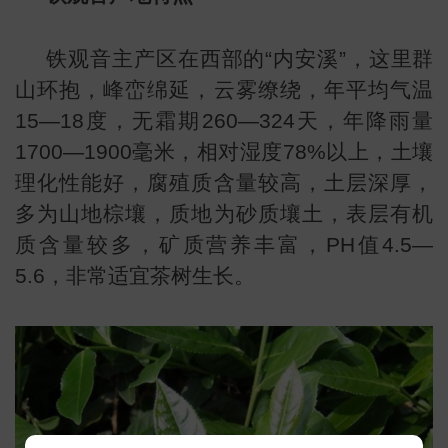
铁观音主产区在西部的“内安溪”，这里群
山环抱，峰峦绵延，云雾缭绕，年平均气温
15—18度，无霜期260—324天，年降雨量
1700—1900毫米，相对湿度78%以上，土壤
理化性能好，腐殖质含量较高，土层深厚，
多为山地棕壤，质地为砂质壤土，表层有机
质含量较多，矿质营养丰富，PH值4.5—
5.6，非常适宜茶树生长。