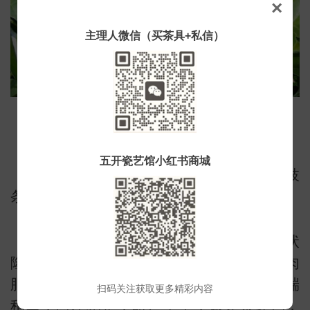
×
小
主理人微信（买茶具+私信）
铁观音茶树特点
五开瓷艺馆小红书商城
纯种铁观音植株为灌木型，树势披展，枝
条斜生，叶片水平状着生。
叶形椭圆，叶缘齿疏而钝，叶面呈波浪状
隆起，具明显肋骨形，略向背面反卷，叶肉
肥厚，叶色浓绿光润，叶基部稍钝，叶尖端
扫码关注获取更多精彩内容
稍凹，向左稍歪，略厂下垂，嫩芽紫红色，