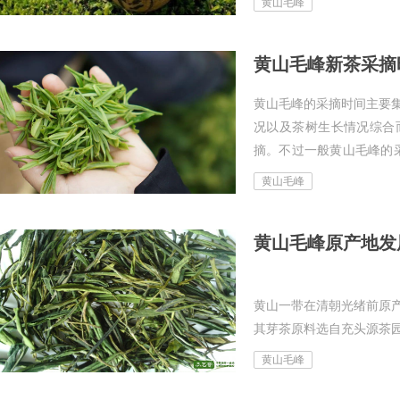
黄山毛峰
泻。...
黄山毛峰新茶采摘
黄山毛峰的采摘时间主要
况以及茶树生长情况综合
摘。不过一般黄山毛峰的采
采摘的量比较少，其次一般
黄山毛峰
黄山毛峰原产地发
黄山一带在清朝光绪前原
其芽茶原料选自充头源茶
属黄山干脉南行而转东之
黄山毛峰
境，实属“高山产好茶”。
和山民交往来看，大体分三.