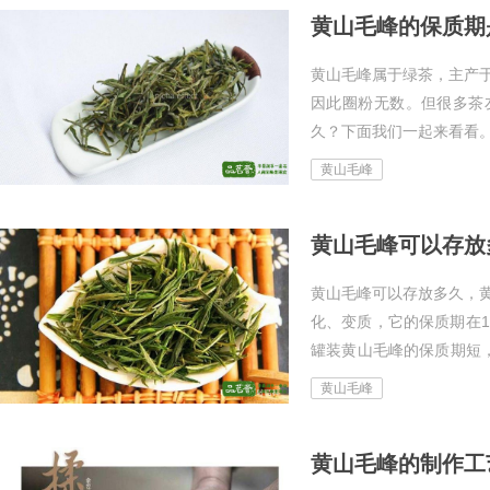
黄山毛峰的保质期
黄山毛峰属于绿茶，主产
因此圈粉无数。但很多茶
久？下面我们一起来看看
首先，我们想知道黄山毛
黄山毛峰
么黄山毛峰属于不发酵的绿
黄山毛峰可以存放
黄山毛峰可以存放多久，
化、变质，它的保质期在1
罐装黄山毛峰的保质期短
冷藏可存放12个月左右。
黄山毛峰
如果黄山毛峰保存方法不当
黄山毛峰的制作工