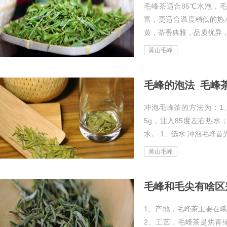
毛峰茶适合85℃水泡，
富，更适合温度稍低的热
黄，茶香典雅，品质优异，冲
黄山毛峰
毛峰的泡法_毛峰
冲泡毛峰茶的方法为：1
5g，注入85度左右热水
水。 1、选水 冲泡毛峰首先
黄山毛峰
毛峰和毛尖有啥区
1、产地，毛峰茶主要在
2、工艺，毛峰茶是烘青