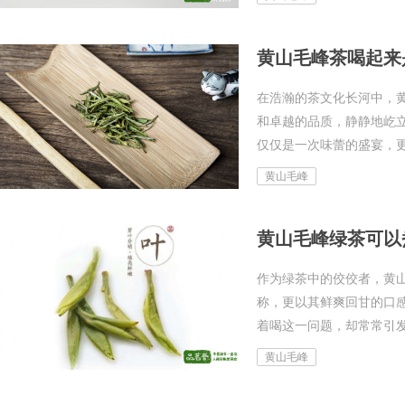
崇。...
黄山毛峰茶喝起来
在浩瀚的茶文化长河中，
和卓越的品质，静静地屹
仅仅是一次味蕾的盛宴，
一份宁静与淡泊。...
黄山毛峰
黄山毛峰绿茶可以
作为绿茶中的佼佼者，黄
称，更以其鲜爽回甘的口
着喝这一问题，却常常引发
黄山毛峰