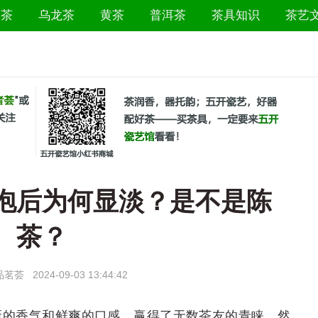
白茶
乌龙茶
黄茶
普洱茶
茶具知识
茶艺
泡后为何显淡？是不是陈
茶？
品茗荟
2024-09-03 13:44:42
新的香气和鲜爽的口感，赢得了无数茶友的青睐。然