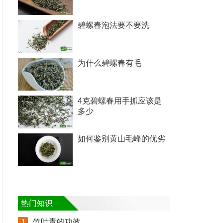
碧螺春泡法要不要洗
为什么碧螺春有毛
4克碧螺春用手抓应该是
多少
如何鉴别黄山毛峰的优劣
热门知识
竹叶青的功效