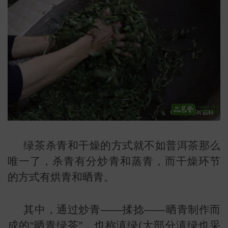
小
绿茶杀青和干燥的方式就不如普洱茶那么
唯一了，杀青有分炒青和蒸青，而干燥环节
的方式有烘青和晒青。
其中，通过炒青——揉捻——晒青制作而
成的“晒青绿茶”，也称滇绿(大部分滇绿也采