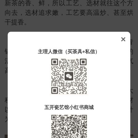
新茶的香、鲜，所以工艺、选材就往这个方
向去，选材追求嫩，工艺要高温炒、甚至烘
干提香。
×
特别在杀青这个环节，绿茶需要高温杀青
锅温可达240℃左右，散发茶叶水分钝化酶的
主理人微信（买茶具+私信）
活性，锁定茶叶新鲜时的物质状态，香气
高，滋味鲜爽。但后期无法转化。
识
而普洱的理念方向是“活”，所以工艺最大
程度的呈现它的活性，一般低温杀青，选材
五开瓷艺馆小红书商城
以底蕴佳的云南特定区域大叶种，一芽三叶
为上。